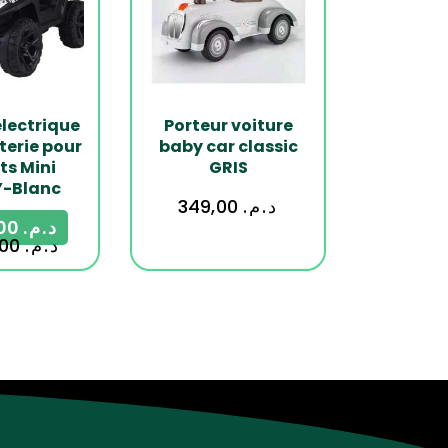
électrique
Porteur voiture
terie pour
baby car classic
ts Mini
GRIS
-Blanc
349,00
د.م.
1.990,00
د.م.
2.490,00
د.م.