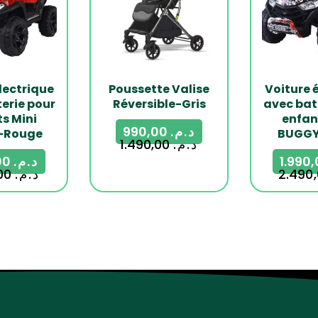
lectrique
Poussette Valise
Voiture 
erie pour
Réversible-Gris
avec bat
s Mini
enfan
990,00
د.م.
-Rouge
BUGGY
1.490,00
د.م.
1.390,00
د.م.
2.490,00
د.م.