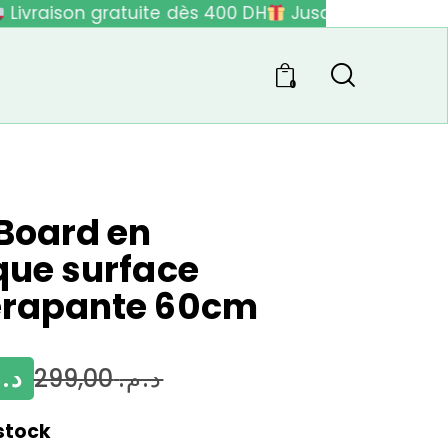
ivraison gratuite dès 400 DH
Jusqu'à 40% de réd
0
Board en
que surface
érapante 60cm
د..
299,00
د.م.
stock