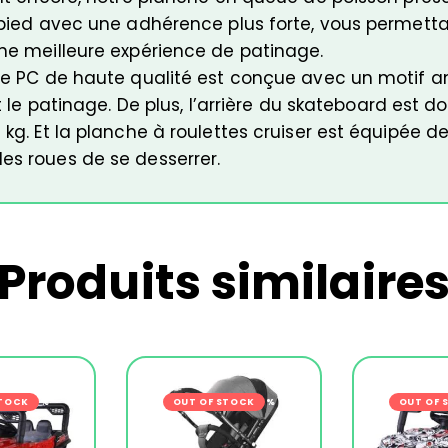
pied avec une adhérence plus forte, vous permettan
ne meilleure expérience de patinage.
ue PC de haute qualité est conçue avec un motif an
t le patinage. De plus, l’arrière du skateboard est 
kg. Et la planche à roulettes cruiser est équipée 
s roues de se desserrer.
Produits similaire
STOCK
-44%
OUT OF STOCK
-34%
OUT OF 