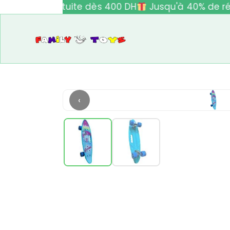
ivraison gratuite dès 400 DH
Jusqu'à 40% de réd
‹