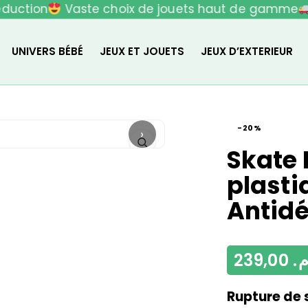
uction
Vaste choix de jouets haut de gamme
L
UNIVERS BÉBÉ
JEUX ET JOUETS
JEUX D’EXTERIEUR
-20%
›
Skate 
plasti
Antid
239,00
م
Rupture de 