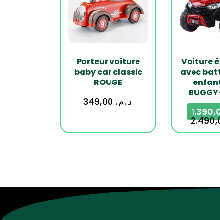
Porteur voiture
Voiture é
baby car classic
avec batt
ROUGE
enfant
BUGGY
349,00
د.م.