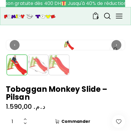
raison gratuite dès 400 DH
Jusqu'à 40% de réduction
0
‹
›
Toboggan Monkey Slide –
Pilsan
1.590,00
د.م.
Commander