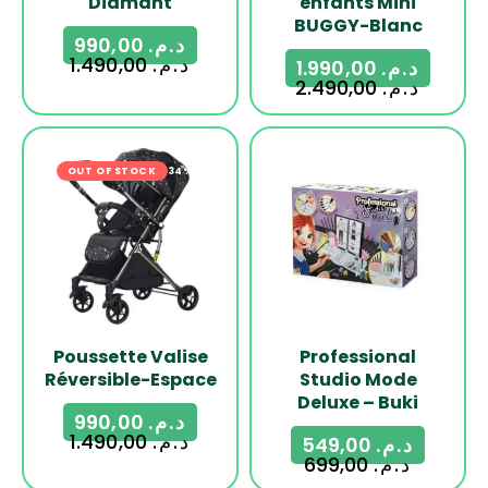
Diamant
enfants Mini
BUGGY-Blanc
990,00
د.م.
1.490,00
د.م.
1.990,00
د.م.
2.490,00
د.م.
OUT OF STOCK
-34%
-21%
Poussette Valise
Professional
Réversible-Espace
Studio Mode
Deluxe – Buki
990,00
د.م.
1.490,00
د.م.
549,00
د.م.
699,00
د.م.