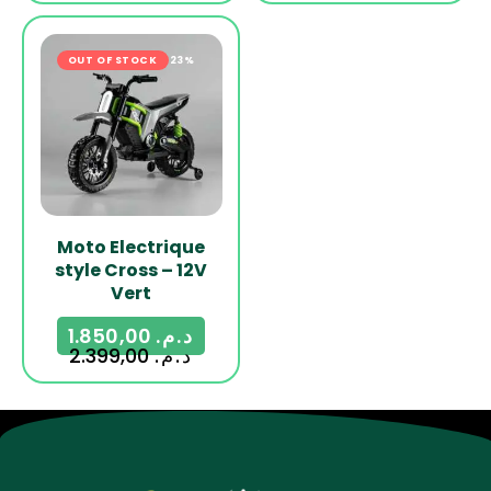
OUT OF STOCK
-23%
Moto Electrique
style Cross – 12V
Vert
1.850,00
د.م.
2.399,00
د.م.