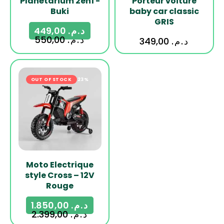
Planétarium 2en1 -
Porteur voiture
Buki
baby car classic
GRIS
449,00
د.م.
550,00
د.م.
349,00
د.م.
OUT OF STOCK
-23%
Moto Electrique
style Cross – 12V
Rouge
1.850,00
د.م.
2.399,00
د.م.