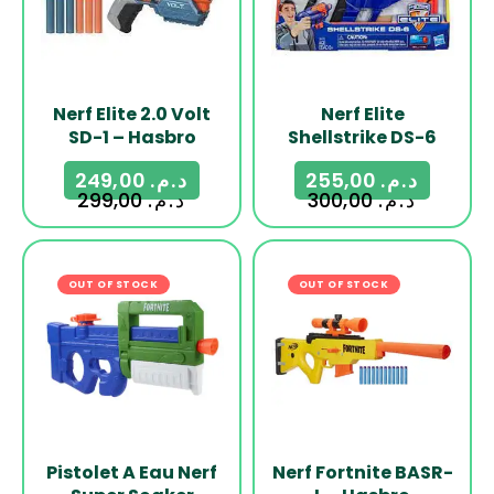
Nerf Elite 2.0 Volt
Nerf Elite
SD-1 – Hasbro
Shellstrike DS-6
249,00
د.م.
255,00
د.م.
299,00
د.م.
300,00
د.م.
OUT OF STOCK
-18%
OUT OF STOCK
-13%
Pistolet A Eau Nerf
Nerf Fortnite BASR-