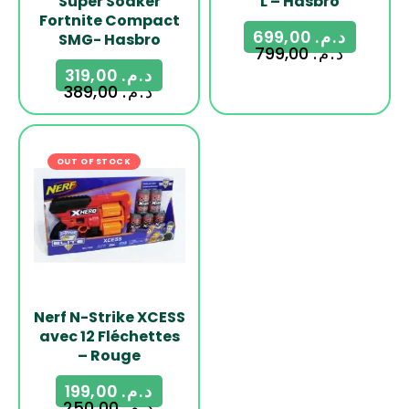
Super Soaker
L – Hasbro
Fortnite Compact
699,00
د.م.
SMG- Hasbro
799,00
د.م.
319,00
د.م.
389,00
د.م.
OUT OF STOCK
-20%
Nerf N-Strike XCESS
avec 12 Fléchettes
– Rouge
199,00
د.م.
250,00
د.م.