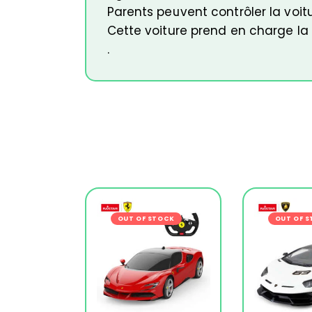
Parents peuvent contrôler la voit
Cette voiture prend en charge l
.
OUT OF STOCK
-27%
OUT OF 