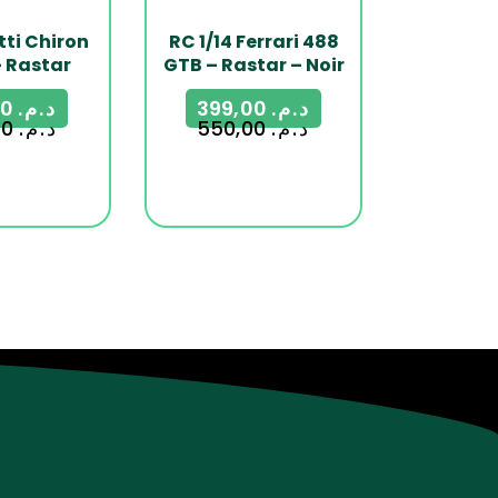
ti Chiron
RC 1/14 Ferrari 488
– Rastar
GTB – Rastar – Noir
189,00
د.م.
399,00
د.م.
250,00
د.م.
550,00
د.م.