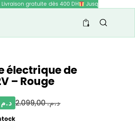
ivraison gratuite dès 400 DH
Jusqu'à 40% de réd
0
e électrique de
12V – Rouge
د.م.
2.099,00
د.م.
stock