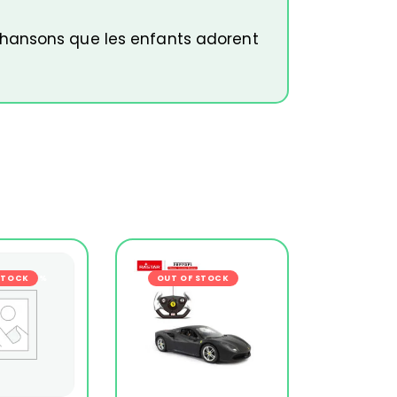
chansons que les enfants adorent
s
STOCK
-24%
OUT OF STOCK
-27%