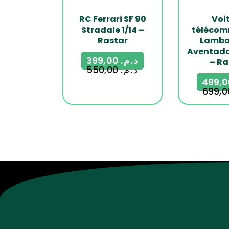
RC Ferrari SF 90
Voi
Stradale 1/14 –
téléco
Rastar
Lambo
Aventador
399,00
د.م.
– Ra
550,00
د.م.