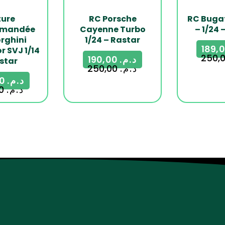
ture
RC Porsche
RC Bugat
mmandée
Cayenne Turbo
– 1/24 
rghini
1/24 – Rastar
 SVJ 1/14
190,00
د.م.
star
250,00
د.م.
499,00
د.م.
699,00
د.م.