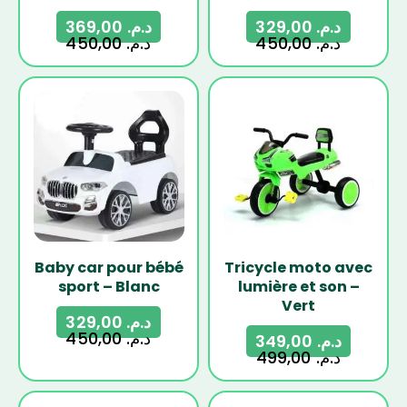
369,00
د.م.
329,00
د.م.
450,00
د.م.
450,00
د.م.
-27%
-30%
Baby car pour bébé
Tricycle moto avec
sport – Blanc
lumière et son –
Vert
329,00
د.م.
450,00
د.م.
349,00
د.م.
499,00
د.م.