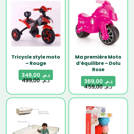
-30%
-20%
Tricycle style moto
Ma première Moto
– Rouge
d’équilibre – Dolu
Rose
349,00
د.م.
499,00
د.م.
369,00
د.م.
459,00
د.م.
-23%
-36%