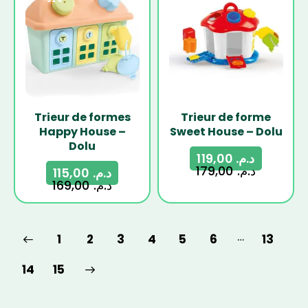
-32%
-34%
Trieur de formes
Trieur de forme
Happy House –
Sweet House – Dolu
Dolu
119,00
د.م.
179,00
د.م.
115,00
د.م.
169,00
د.م.
…
1
2
3
4
5
6
13
→
14
15