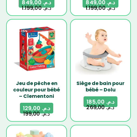
849,00
د.م.
849,00
د.م.
1.199,00
د.م.
1.199,00
د.م.
-35%
-31%
Jeu de pêche en
Siège de bain pour
couleur pour bébé
bébé – Dolu
– Clementoni
185,00
د.م.
269,00
د.م.
129,00
د.م.
199,00
د.م.