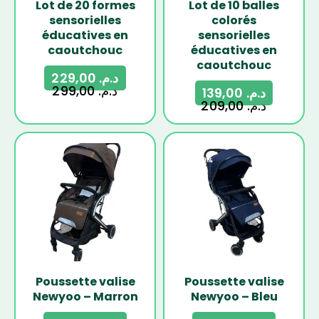
Lot de 20 formes
Lot de 10 balles
sensorielles
colorés
éducatives en
sensorielles
caoutchouc
éducatives en
caoutchouc
229,00
د.م.
299,00
د.م.
139,00
د.م.
209,00
د.م.
-29%
-29%
Poussette valise
Poussette valise
Newyoo – Marron
Newyoo – Bleu