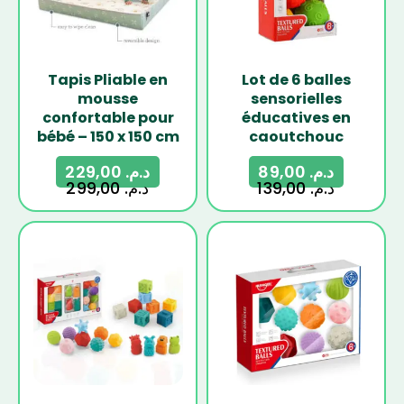
Tapis Pliable en
Lot de 6 balles
mousse
sensorielles
confortable pour
éducatives en
bébé – 150 x 150 cm
caoutchouc
229,00
د.م.
89,00
د.م.
299,00
د.م.
139,00
د.م.
-23%
-33%