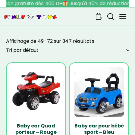
aison gratuite dès 400 DH
Jusqu'à 40% de réduction
0
Affichage de 49–72 sur 347 résultats
-18%
-27%
Baby car Quad
Baby car pour bébé
porteur – Rouge
sport – Bleu