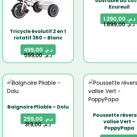
ouvrable du cot
Ecureuil
1.390,00
د.م.
1.899,00
د.م.
Tricycle évolutif 2 en 1
rotatif 360 – Blanc
499,00
د.م.
599,00
د.م.
-19%
-13%
Baignoire Pliable – Dolu
Poussette révers
259,00
د.م.
valise Vert –
319,00
د.م.
PoppyPapa