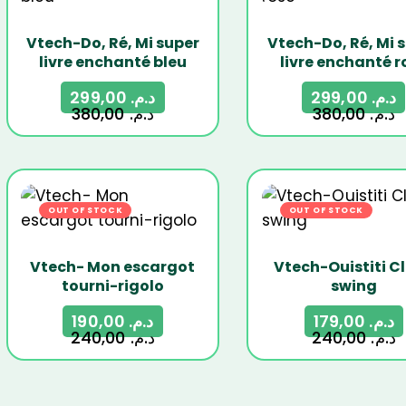
Vtech-Do, Ré, Mi super
Vtech-Do, Ré, Mi 
livre enchanté bleu
livre enchanté r
299,00
د.م.
299,00
د.م.
380,00
د.م.
380,00
د.م.
OUT OF STOCK
-21%
OUT OF STOCK
-2
Vtech- Mon escargot
Vtech-Ouistiti Cl
tourni-rigolo
swing
190,00
د.م.
179,00
د.م.
240,00
د.م.
240,00
د.م.