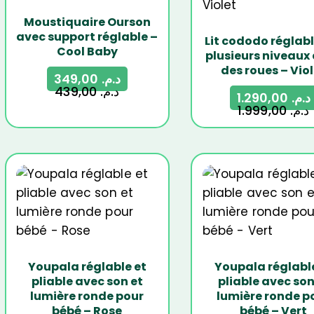
Moustiquaire Ourson
avec support réglable –
Lit cododo réglabl
Cool Baby
plusieurs niveaux
des roues – Vio
349,00
د.م.
439,00
د.م.
1.290,00
د.م.
1.999,00
د.م.
-20%
-20%
Youpala réglable et
Youpala réglabl
pliable avec son et
pliable avec son
lumière ronde pour
lumière ronde p
bébé – Rose
bébé – Vert