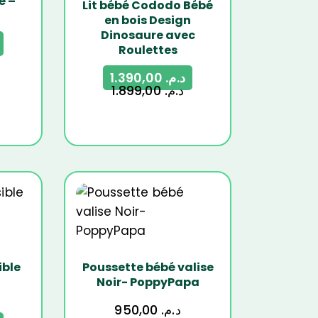
é –
Lit bébé Cododo Bébé
en bois Design
Dinosaure avec
Roulettes
1.390,00
د.م.
1.899,00
د.م.
ible
Poussette bébé valise
Noir- PoppyPapa
950,00
د.م.