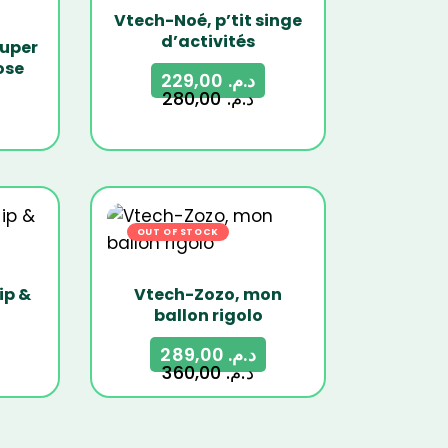
Vtech-Noé, p’tit singe
d’activités
super
ose
229,00
د.م.
280,00
د.م.
5%
OUT OF STOCK
-20%
ip &
Vtech-Zozo, mon
ballon rigolo
289,00
د.م.
360,00
د.م.