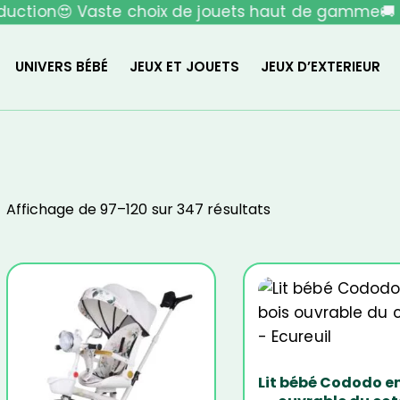
uction
😍 Vaste choix de jouets haut de gamme
🚚 L
UNIVERS BÉBÉ
JEUX ET JOUETS
JEUX D’EXTERIEUR
Affichage de 97–120 sur 347 résultats
-17%
-27%
Lit bébé Cododo en