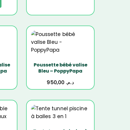
lise
Poussette bébé valise
apa
Bleu – PoppyPapa
950,00
د.م.
-11%