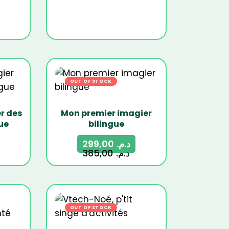
19%
OUT OF STOCK
-22%
r des
Mon premier imagier
ue
bilingue
299,00
د.م.
385,00
د.م.
21%
OUT OF STOCK
-18%