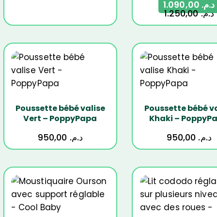
1.090,00
د.م.
1.250,00
د.م.
Poussette bébé valise
Poussette bébé va
Vert – PoppyPapa
Khaki – PoppyP
950,00
د.م.
950,00
د.م.
-21%
-35%