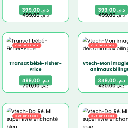
399,00
د.م.
399,00
د.م.
499,00
د.م.
499,00
د.م.
OUT OF STOCK
-29%
OUT OF STOCK
-
Transat bébé-Fisher-
Vtech-Mon imagie
Price
animaux biling
499,00
د.م.
349,00
د.م.
700,00
د.م.
430,00
د.م.
OUT OF STOCK
-21%
OUT OF STOCK
-