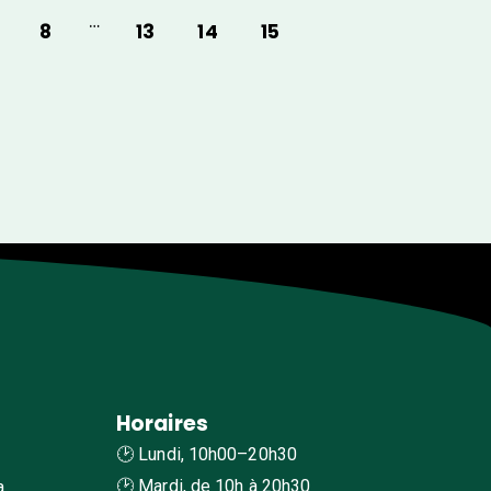
…
8
13
14
15
Horaires
🕑 Lundi, 10h00–20h30
🕑 Mardi, de 10h à 20h30
a