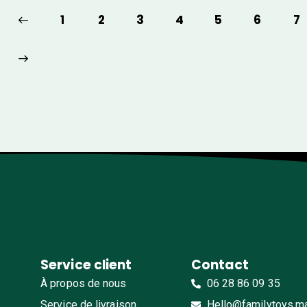
1
2
3
4
5
6
7
Service client
Contact
À propos de nous
06 28 86 09 35
Service de livraison
Hello@familytoys.m