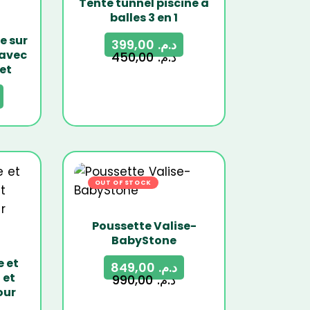
Tente tunnel piscine à
balles 3 en 1
e sur
399,00
د.م.
 avec
450,00
د.م.
let
OUT OF STOCK
-14%
Poussette Valise-
BabyStone
e et
849,00
د.م.
 et
990,00
د.م.
our