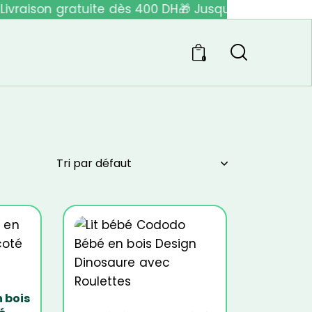
ivraison gratuite dès 400 DH
🎁 Jusqu'à 40% de rédu
0
-27%
 bois