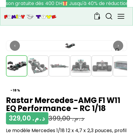
raison gratuite dès 400 DH
Jusqu'à 40% de réduction
0
‹
›
-18%
Rastar Mercedes-AMG F1 W11
EQ Performance – RC 1/18
329,00
د.م.
399,00
د.م.
Le modèle Mercedes 1/18 12 x 4,7 x 2,3 pouces, profil