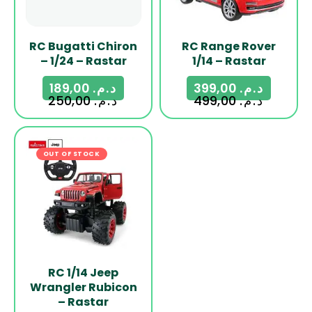
RC Bugatti Chiron
RC Range Rover
– 1/24 – Rastar
1/14 – Rastar
189,00
د.م.
399,00
د.م.
250,00
د.م.
499,00
د.م.
OUT OF STOCK
-14%
RC 1/14 Jeep
Wrangler Rubicon
– Rastar