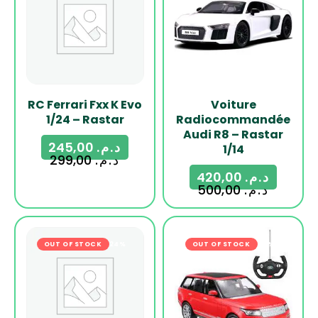
RC Ferrari Fxx K Evo
Voiture
1/24 – Rastar
Radiocommandée
Audi R8 – Rastar
245,00
د.م.
1/14
299,00
د.م.
420,00
د.م.
500,00
د.م.
OUT OF STOCK
-24%
OUT OF STOCK
-20%